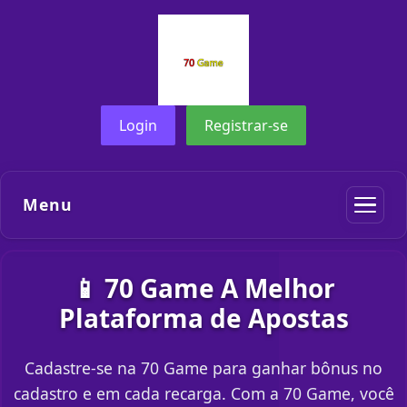
Login
Registrar-se
Menu
📱 70 Game A Melhor
Plataforma de Apostas
Cadastre-se na 70 Game para ganhar bônus no
cadastro e em cada recarga. Com a 70 Game, você