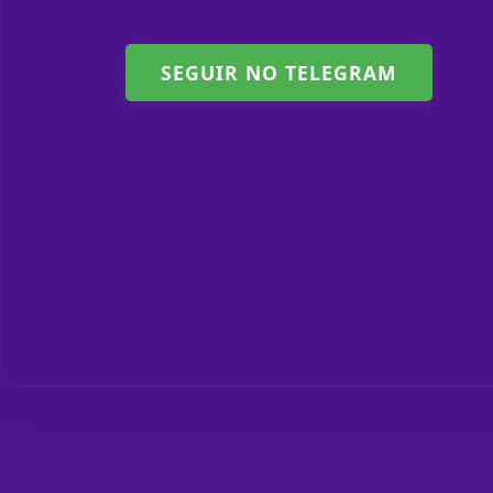
SEGUIR NO TELEGRAM