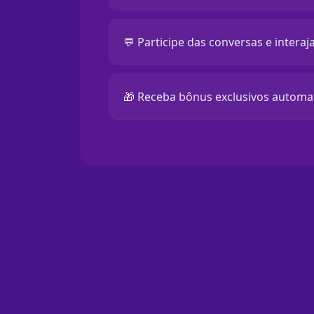
💬 Participe das conversas e interaj
🎁 Receba bônus exclusivos autom