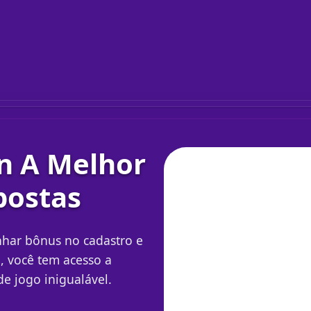
n A Melhor
postas
har bônus no cadastro e
 você tem acesso a
e jogo inigualável.