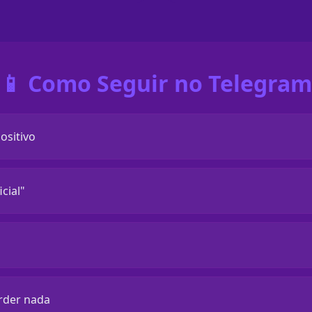
📱 Como Seguir no Telegram
ositivo
cial"
erder nada