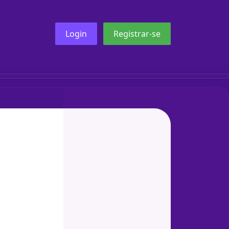
Login
Registrar-se