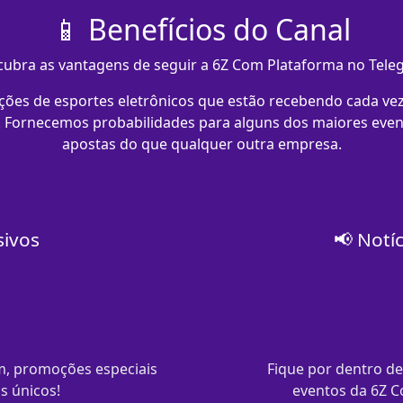
📱 Benefícios do Canal
ubra as vantagens de seguir a 6Z Com Plataforma no Tel
s de esportes eletrônicos que estão recebendo cada vez 
e. Fornecemos probabilidades para alguns dos maiores eve
apostas do que qualquer outra empresa.
sivos
📢 Notí
m, promoções especiais
Fique por dentro d
s únicos!
eventos da 6Z C