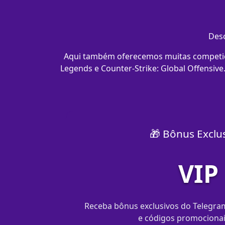
Desc
Aqui também oferecemos muitas competiçõe
Legends e Counter-Strike: Global Offensiv
🎁 Bônus Exclu
VIP
Receba bônus exclusivos do Telegra
e códigos promocionai