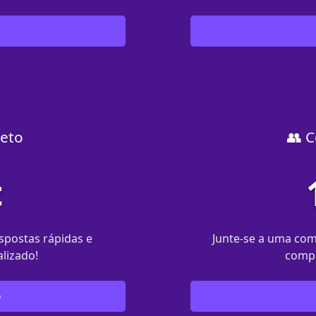
reto
👥 
t
espostas rápidas e
Junte-se a uma com
lizado!
compa
e