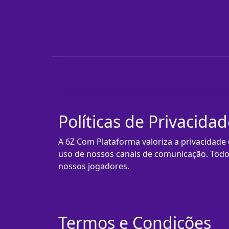
Políticas de Privacida
A 6Z Com Plataforma valoriza a privacidad
uso de nossos canais de comunicação. Todos
nossos jogadores.
Termos e Condições