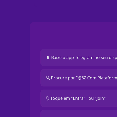
📱 Baixe o app Telegram no seu disp
🔍 Procure por "@6Z Com Plataform
👆 Toque em "Entrar" ou "Join"