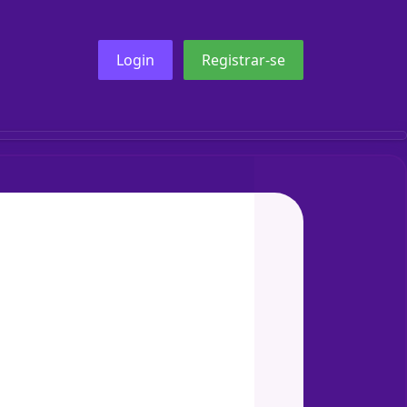
Login
Registrar-se