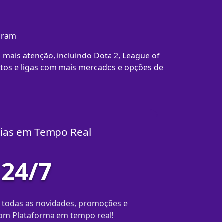
egram
mais atenção, incluindo Dota 2, League of
ntos e ligas com mais mercados e opções de
cias em Tempo Real
24/7
e todas as novidades, promoções e
om Plataforma em tempo real!