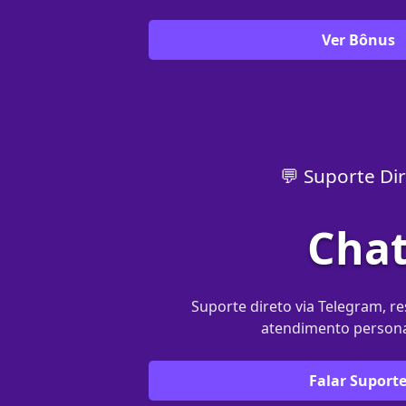
Ver Bônus
💬 Suporte Di
Cha
Suporte direto via Telegram, r
atendimento persona
Falar Suport