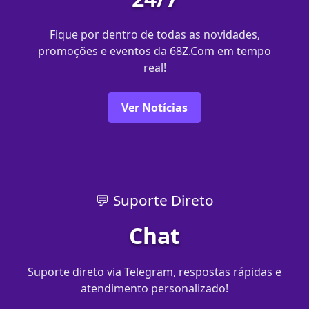
Fique por dentro de todas as novidades,
promoções e eventos da 68Z.Com em tempo
real!
Ver Notícias
💬 Suporte Direto
Chat
Suporte direto via Telegram, respostas rápidas e
atendimento personalizado!