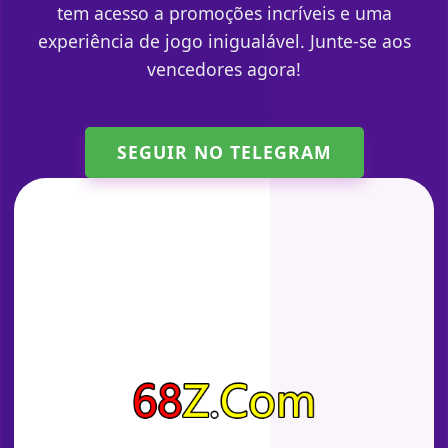
tem acesso a promoções incríveis e uma
experiência de jogo inigualável. Junte-se aos
vencedores agora!
SEGUIR NO TELEGRAM