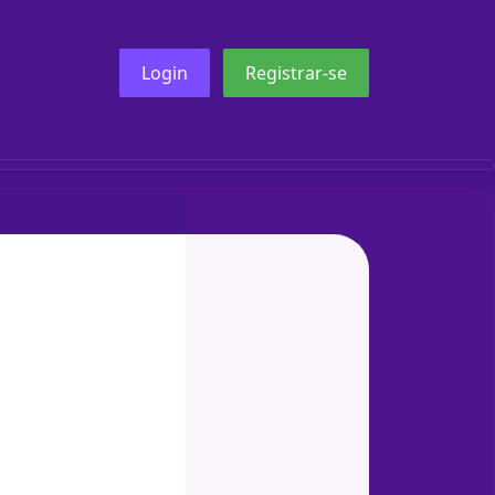
Login
Registrar-se