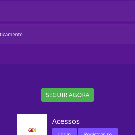
a
aticamente
SEGUIR AGORA
Acessos
Login
Registrar-se