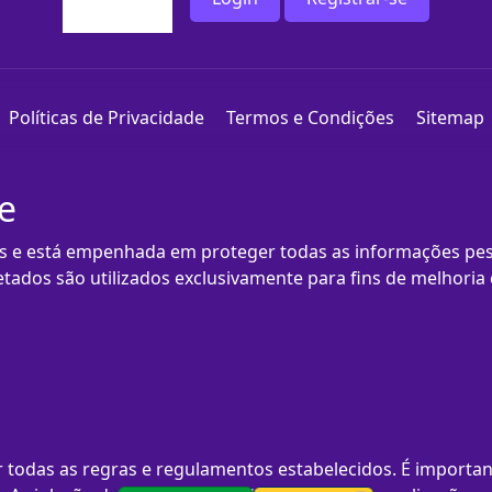
Políticas de Privacidade
Termos e Condições
Sitemap
de
ios e está empenhada em proteger todas as informações pe
tados são utilizados exclusivamente para fins de melhoria
todas as regras e regulamentos estabelecidos. É importan