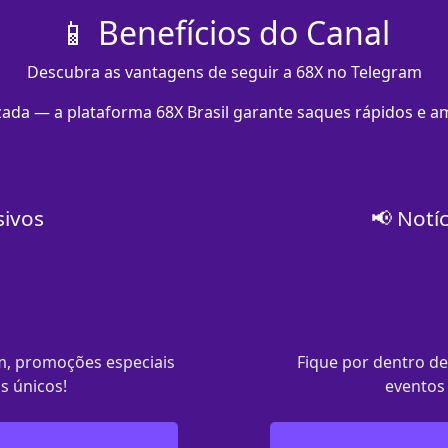
📱 Benefícios do Canal
Descubra as vantagens de seguir a 68X no Telegram
izada — a plataforma 68X Brasil garante saques rápidos e 
sivos
📢 Notí
m, promoções especiais
Fique por dentro d
s únicos!
eventos