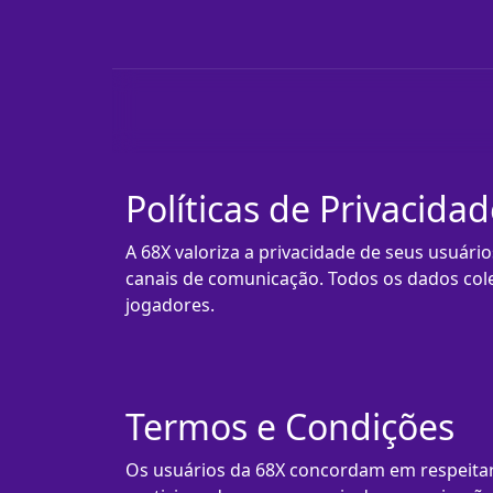
Políticas de Privacida
A 68X valoriza a privacidade de seus usuár
canais de comunicação. Todos os dados cole
jogadores.
Termos e Condições
Os usuários da 68X concordam em respeitar 