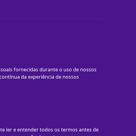
ssoais fornecidas durante o uso de nossos
 contínua da experiência de nossos
te ler e entender todos os termos antes de