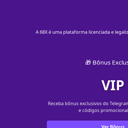
A 68X é uma plataforma licenciada e legal
🎁 Bônus Exclu
VIP
Receba bônus exclusivos do Telegra
e códigos promocionai
Ver Bônus