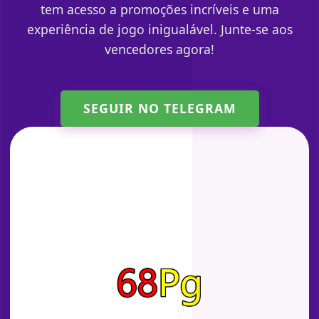
tem acesso a promoções incríveis e uma
experiência de jogo inigualável. Junte-se aos
vencedores agora!
SEGUIR NO TELEGRAM