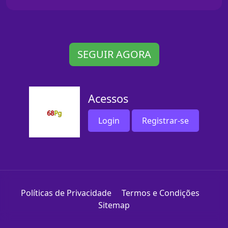
SEGUIR AGORA
Acessos
Login
Registrar-se
Políticas de Privacidade
Termos e Condições
Sitemap