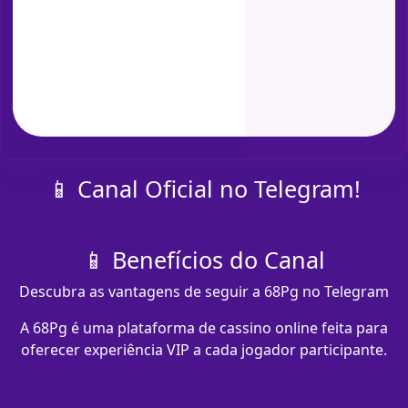
📱 Canal Oficial no Telegram!
📱 Benefícios do Canal
Descubra as vantagens de seguir a 68Pg no Telegram
A 68Pg é uma plataforma de cassino online feita para
oferecer experiência VIP a cada jogador participante.