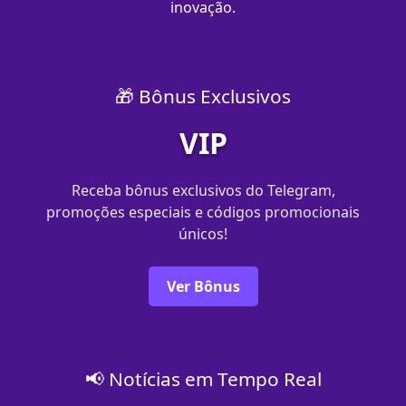
inovação.
🎁 Bônus Exclusivos
VIP
Receba bônus exclusivos do Telegram,
promoções especiais e códigos promocionais
únicos!
Ver Bônus
📢 Notícias em Tempo Real