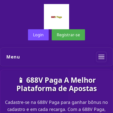
Login
Registrar-se
Menu
📱 688V Paga A Melhor
Plataforma de Apostas
Cadastre-se na 688V Paga para ganhar bônus no
cadastro e em cada recarga. Com a 688V Paga,