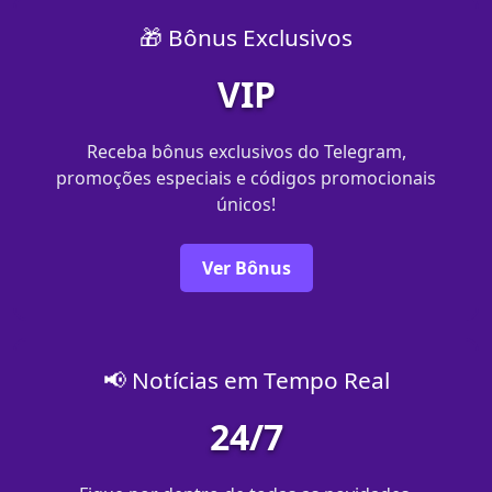
🎁 Bônus Exclusivos
VIP
Receba bônus exclusivos do Telegram,
promoções especiais e códigos promocionais
únicos!
Ver Bônus
📢 Notícias em Tempo Real
24/7