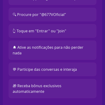
🔍 Procure por "@677VOficial"
👆 Toque em "Entrar" ou "Join"
🔔 Ative as notificações para não perder
nada
💬 Participe das conversas e interaja
🎁 Receba bônus exclusivos
automaticamente