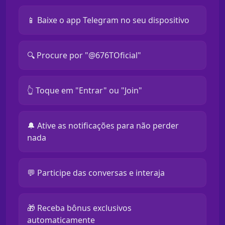
📱 Baixe o app Telegram no seu dispositivo
🔍 Procure por "@676TOficial"
👆 Toque em "Entrar" ou "Join"
🔔 Ative as notificações para não perder
nada
💬 Participe das conversas e interaja
🎁 Receba bônus exclusivos
automaticamente