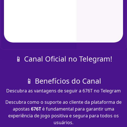
📱 Canal Oficial no Telegram!
📱 Benefícios do Canal
Descubra as vantagens de seguir a 676T no Telegram
Descubra como o suporte ao cliente da plataforma de
apostas
676T
é fundamental para garantir uma
experiência de jogo positiva e segura para todos os
usuários.