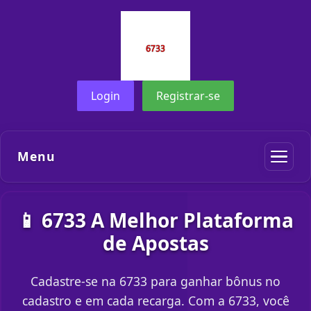
Login
Registrar-se
Menu
📱 6733 A Melhor Plataforma
de Apostas
Cadastre-se na 6733 para ganhar bônus no
cadastro e em cada recarga. Com a 6733, você