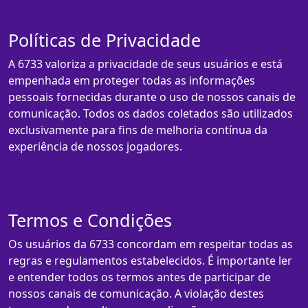
Políticas de Privacidade
A 6733 valoriza a privacidade de seus usuários e está
empenhada em proteger todas as informações
pessoais fornecidas durante o uso de nossos canais de
comunicação. Todos os dados coletados são utilizados
exclusivamente para fins de melhoria contínua da
experiência de nossos jogadores.
Termos e Condições
Os usuários da 6733 concordam em respeitar todas as
regras e regulamentos estabelecidos. É importante ler
e entender todos os termos antes de participar de
nossos canais de comunicação. A violação destes