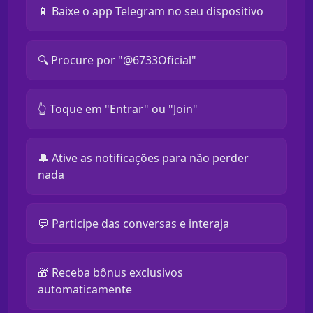
📱 Baixe o app Telegram no seu dispositivo
🔍 Procure por "@6733Oficial"
👆 Toque em "Entrar" ou "Join"
🔔 Ative as notificações para não perder
nada
💬 Participe das conversas e interaja
🎁 Receba bônus exclusivos
automaticamente