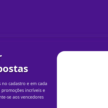
r
postas
 no cadastro e em cada
 promoções incríveis e
unte-se aos vencedores