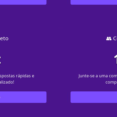
reto
👥 
t
espostas rápidas e
Junte-se a uma com
lizado!
compa
e