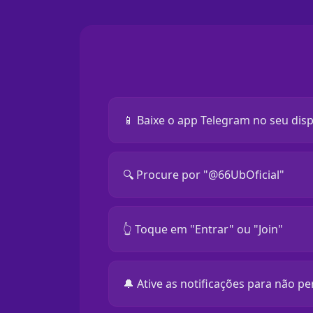
📱 Baixe o app Telegram no seu disp
🔍 Procure por "@66UbOficial"
👆 Toque em "Entrar" ou "Join"
🔔 Ative as notificações para não p