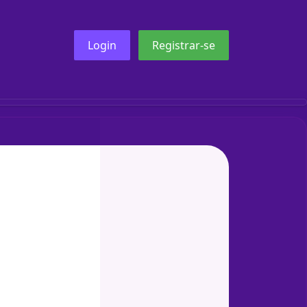
Login
Registrar-se