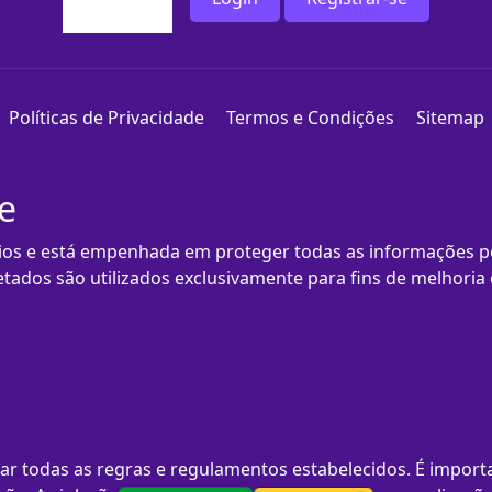
Políticas de Privacidade
Termos e Condições
Sitemap
de
rios e está empenhada em proteger todas as informações p
tados são utilizados exclusivamente para fins de melhoria
 todas as regras e regulamentos estabelecidos. É importa