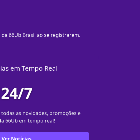
a 66Ub Brasil ao se registrarem.
cias em Tempo Real
24/7
e todas as novidades, promoções e
da 66Ub em tempo real!
Ver Notícias