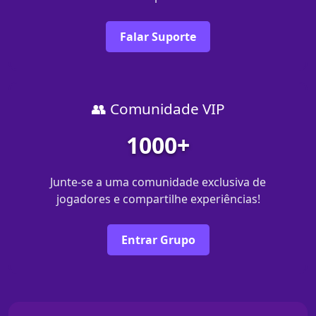
Falar Suporte
👥 Comunidade VIP
1000+
Junte-se a uma comunidade exclusiva de
jogadores e compartilhe experiências!
Entrar Grupo