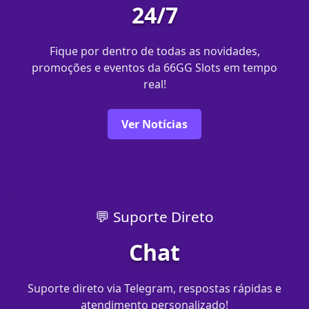
24/7
Fique por dentro de todas as novidades,
promoções e eventos da 66GG Slots em tempo
real!
Ver Notícias
💬 Suporte Direto
Chat
Suporte direto via Telegram, respostas rápidas e
atendimento personalizado!