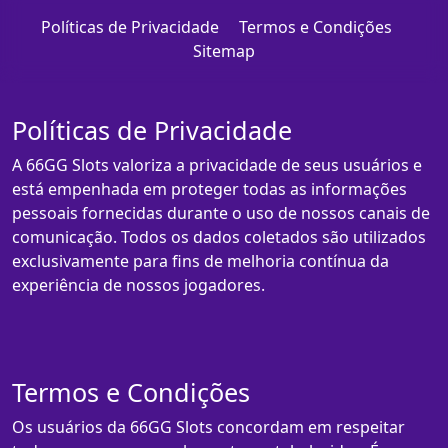
Políticas de Privacidade
Termos e Condições
Sitemap
Políticas de Privacidade
A 66GG Slots valoriza a privacidade de seus usuários e
está empenhada em proteger todas as informações
pessoais fornecidas durante o uso de nossos canais de
comunicação. Todos os dados coletados são utilizados
exclusivamente para fins de melhoria contínua da
experiência de nossos jogadores.
Termos e Condições
Os usuários da 66GG Slots concordam em respeitar