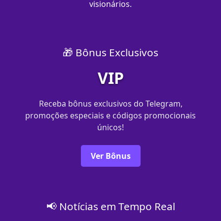
visionários.
🎁 Bônus Exclusivos
VIP
Receba bônus exclusivos do Telegram,
promoções especiais e códigos promocionais
únicos!
Ver Bônus
📢 Notícias em Tempo Real