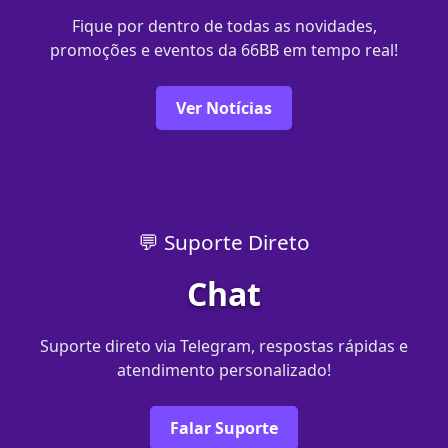
Fique por dentro de todas as novidades,
promoções e eventos da 66BB em tempo real!
Ver Notícias
💬 Suporte Direto
Chat
Suporte direto via Telegram, respostas rápidas e
atendimento personalizado!
Falar Suporte