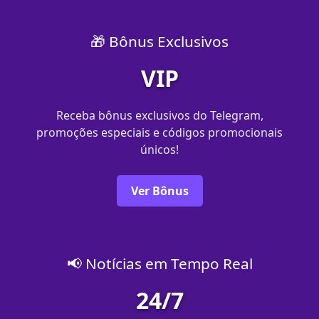
🎁 Bônus Exclusivos
VIP
Receba bônus exclusivos do Telegram,
promoções especiais e códigos promocionais
únicos!
Ver Bônus
📢 Notícias em Tempo Real
24/7