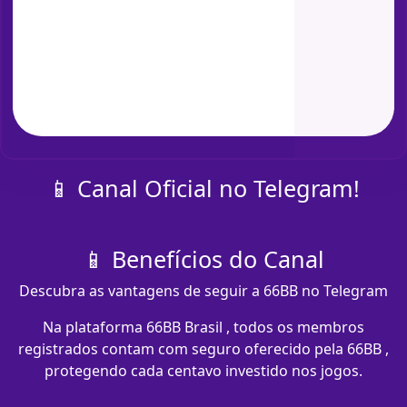
📱 Canal Oficial no Telegram!
📱 Benefícios do Canal
Descubra as vantagens de seguir a 66BB no Telegram
Na plataforma 66BB Brasil , todos os membros
registrados contam com seguro oferecido pela 66BB ,
protegendo cada centavo investido nos jogos.