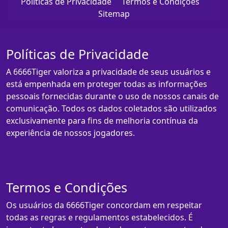
Políticas de Privacidade
Termos e Condições
Sitemap
Políticas de Privacidade
A 6666Tiger valoriza a privacidade de seus usuários e
está empenhada em proteger todas as informações
pessoais fornecidas durante o uso de nossos canais de
comunicação. Todos os dados coletados são utilizados
exclusivamente para fins de melhoria contínua da
experiência de nossos jogadores.
Termos e Condições
Os usuários da 6666Tiger concordam em respeitar
todas as regras e regulamentos estabelecidos. É