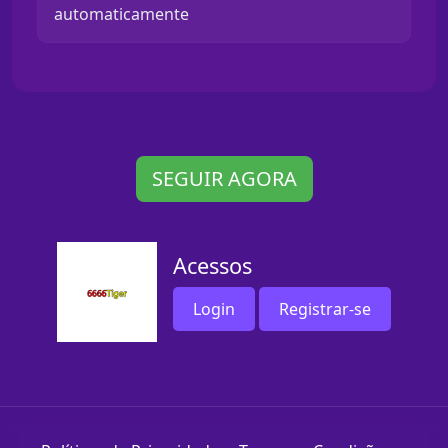
automaticamente
SEGUIR AGORA
Acessos
Login
Registrar-se