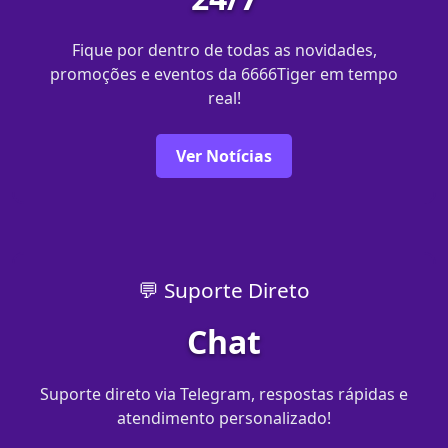
Fique por dentro de todas as novidades,
promoções e eventos da 6666Tiger em tempo
real!
Ver Notícias
💬 Suporte Direto
Chat
Suporte direto via Telegram, respostas rápidas e
atendimento personalizado!