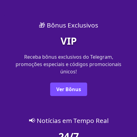
🎁 Bônus Exclusivos
VIP
Receba bônus exclusivos do Telegram,
promoções especiais e códigos promocionais
únicos!
Ver Bônus
📢 Notícias em Tempo Real
24/7