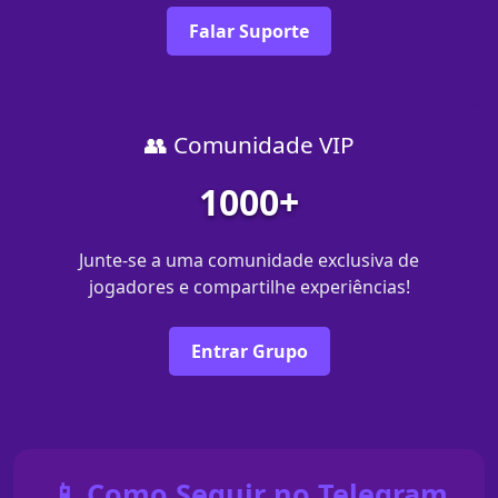
Falar Suporte
👥 Comunidade VIP
1000+
Junte-se a uma comunidade exclusiva de
jogadores e compartilhe experiências!
Entrar Grupo
📱 Como Seguir no Telegram