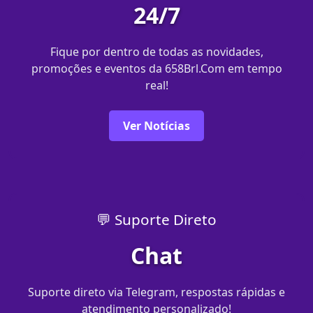
24/7
Fique por dentro de todas as novidades,
promoções e eventos da 658Brl.Com em tempo
real!
Ver Notícias
💬 Suporte Direto
Chat
Suporte direto via Telegram, respostas rápidas e
atendimento personalizado!