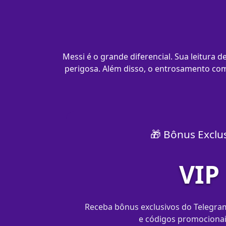
Messi é o grande diferencial. Sua leitura
perigosa. Além disso, o entrosamento com
🎁 Bônus Exclu
VIP
Receba bônus exclusivos do Telegra
e códigos promocionai