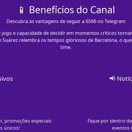
📱 Benefícios do Canal
Descubra as vantagens de seguir a 6566 no Telegram
 de jogo e capacidade de decidir em momentos críticos to
 Suárez relembra os tempos gloriosos de Barcelona, o que 
time.
sivos
📢 Notí
m, promoções especiais
Fique por dentro d
s únicos!
eventos 