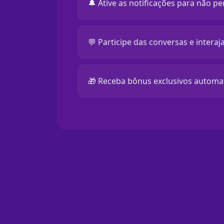
🔔 Ative as notificações para não p
💬 Participe das conversas e interaj
🎁 Receba bônus exclusivos autom