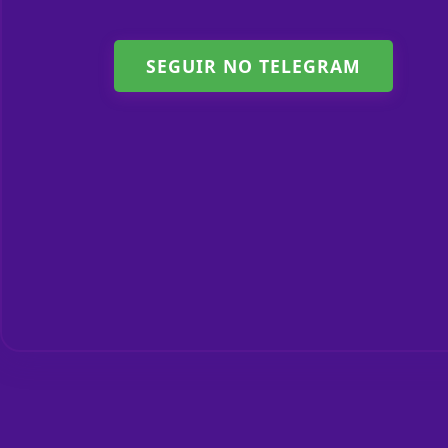
SEGUIR NO TELEGRAM