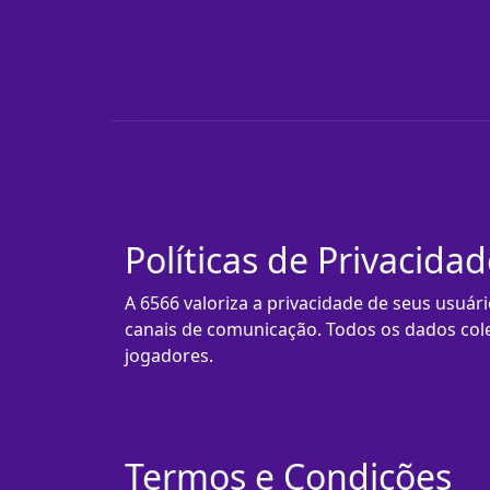
Políticas de Privacida
A 6566 valoriza a privacidade de seus usuá
canais de comunicação. Todos os dados cole
jogadores.
Termos e Condições