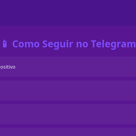
📱 Como Seguir no Telegram
ositivo