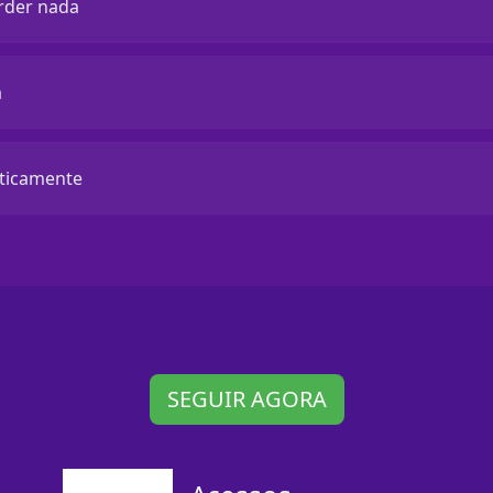
erder nada
a
aticamente
SEGUIR AGORA