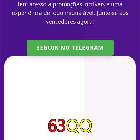
tem acesso a promoções incríveis e uma
experiência de jogo inigualável. Junte-se aos
vencedores agora!
SEGUIR NO TELEGRAM