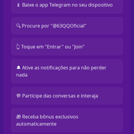
📱 Baixe o app Telegram no seu dispositivo
🔍 Procure por "@63QQOficial"
👆 Toque em "Entrar" ou "Join"
🔔 Ative as notificações para não perder
nada
💬 Participe das conversas e interaja
🎁 Receba bônus exclusivos
automaticamente