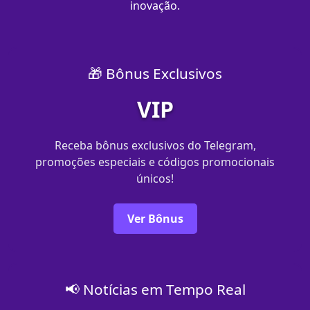
inovação.
🎁 Bônus Exclusivos
VIP
Receba bônus exclusivos do Telegram,
promoções especiais e códigos promocionais
únicos!
Ver Bônus
📢 Notícias em Tempo Real