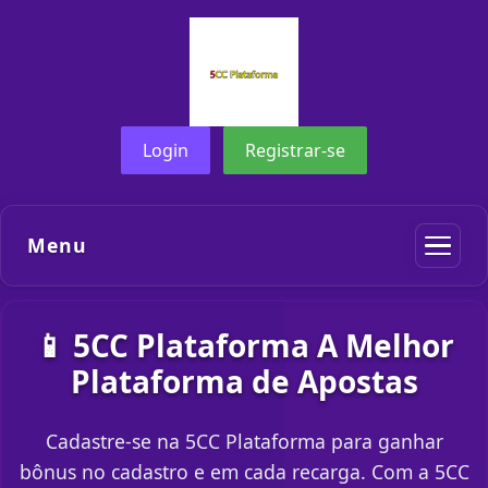
Login
Registrar-se
Menu
📱 5CC Plataforma A Melhor
Plataforma de Apostas
Cadastre-se na 5CC Plataforma para ganhar
bônus no cadastro e em cada recarga. Com a 5CC