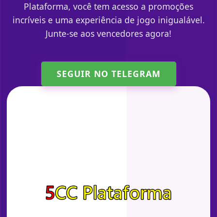
Plataforma, você tem acesso a promoções
incríveis e uma experiência de jogo inigualável.
Junte-se aos vencedores agora!
SEGUIR NO TELEGRAM