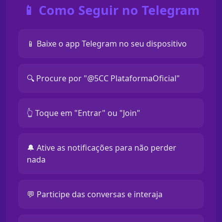
📱 Como Seguir no Telegram
📱 Baixe o app Telegram no seu dispositivo
🔍 Procure por "@5CC PlataformaOficial"
👆 Toque em "Entrar" ou "Join"
🔔 Ative as notificações para não perder
nada
💬 Participe das conversas e interaja