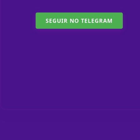
SEGUIR NO TELEGRAM