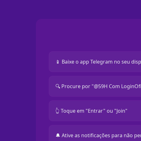
📱 Baixe o app Telegram no seu disp
🔍 Procure por "@59H Com LoginOfi
👆 Toque em "Entrar" ou "Join"
🔔 Ative as notificações para não p