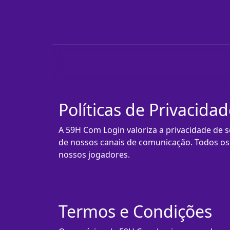
Políticas de Privacida
A 59H Com Login valoriza a privacidade de
de nossos canais de comunicação. Todos os 
nossos jogadores.
Termos e Condições