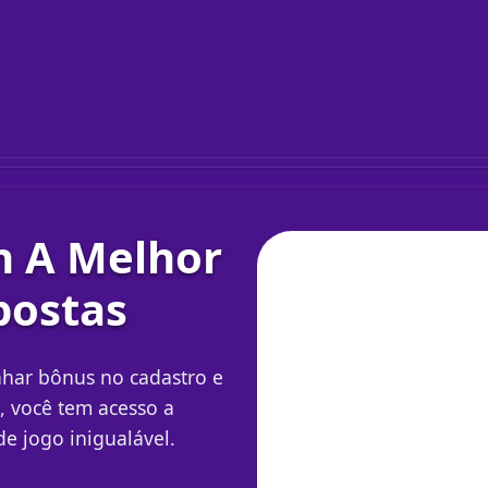
n A Melhor
postas
har bônus no cadastro e
 você tem acesso a
e jogo inigualável.