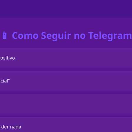
📱 Como Seguir no Telegram
ositivo
cial"
erder nada