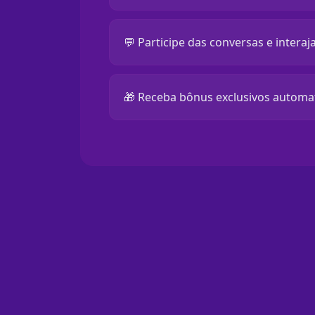
💬 Participe das conversas e interaj
🎁 Receba bônus exclusivos autom