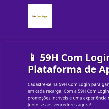
📱 59H Com Logi
Plataforma de A
Cadastre-se na 59H Com Login para gan
em cada recarga. Com a 59H Com Login,
promoções incríveis e uma experiência d
Junte-se aos vencedores agora!