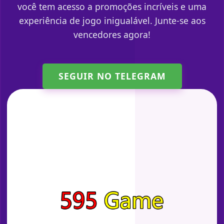
você tem acesso a promoções incríveis e uma
experiência de jogo inigualável. Junte-se aos
vencedores agora!
SEGUIR NO TELEGRAM