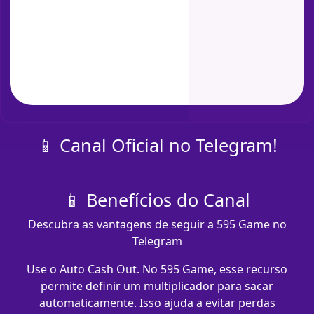
📱 Canal Oficial no Telegram!
📱 Benefícios do Canal
Descubra as vantagens de seguir a 595 Game no
Telegram
Use o Auto Cash Out. No 595 Game, esse recurso
permite definir um multiplicador para sacar
automaticamente. Isso ajuda a evitar perdas