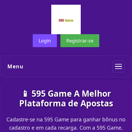
Login
Registrar-se
Menu
📱 595 Game A Melhor
Plataforma de Apostas
Cadastre-se na 595 Game para ganhar bônus no
cadastro e em cada recarga. Com a 595 Game,