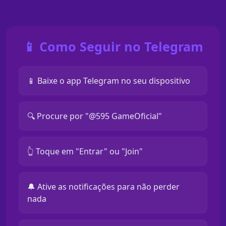
📱 Como Seguir no Telegram
📱 Baixe o app Telegram no seu dispositivo
🔍 Procure por "@595 GameOficial"
👆 Toque em "Entrar" ou "Join"
🔔 Ative as notificações para não perder
nada