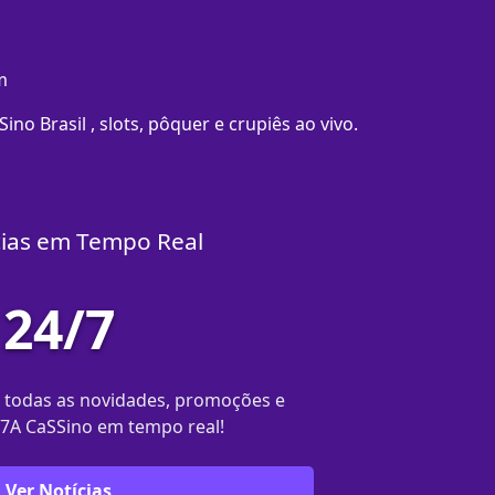
m
o Brasil , slots, pôquer e crupiês ao vivo.
cias em Tempo Real
24/7
e todas as novidades, promoções e
57A CaSSino em tempo real!
Ver Notícias