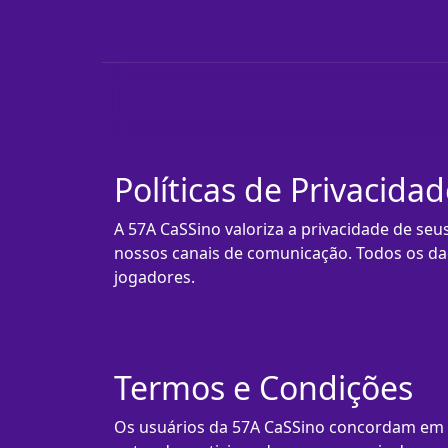
Políticas de Privacida
A 57A CaSSino valoriza a privacidade de se
nossos canais de comunicação. Todos os dad
jogadores.
Termos e Condições
Os usuários da 57A CaSSino concordam em re