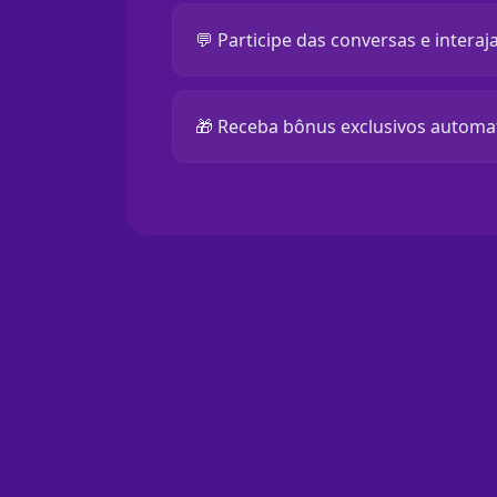
💬 Participe das conversas e interaj
🎁 Receba bônus exclusivos autom