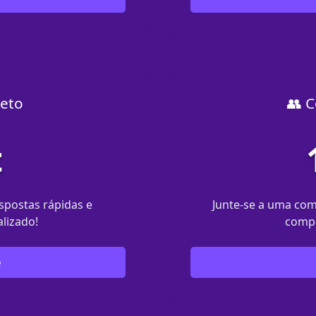
reto
👥 
t
espostas rápidas e
Junte-se a uma com
lizado!
compa
e