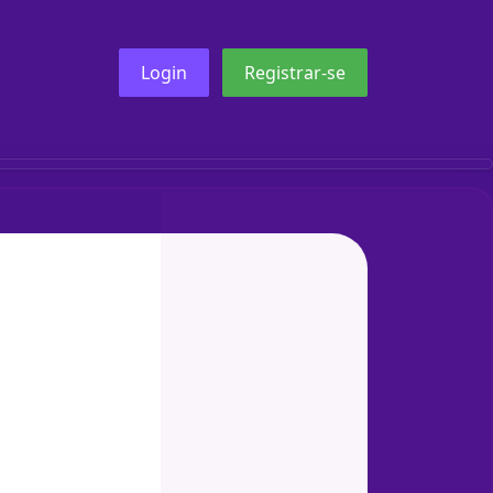
Login
Registrar-se