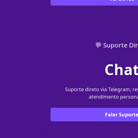
💬 Suporte Di
Cha
Suporte direto via Telegram, r
atendimento persona
Falar Suport