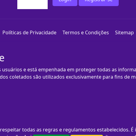
Políticas de Privacidade
Termos e Condições
Sitemap
de
us usuários e está empenhada em proteger todas as inform
os coletados são utilizados exclusivamente para fins de m
speitar todas as regras e regulamentos estabelecidos. É 