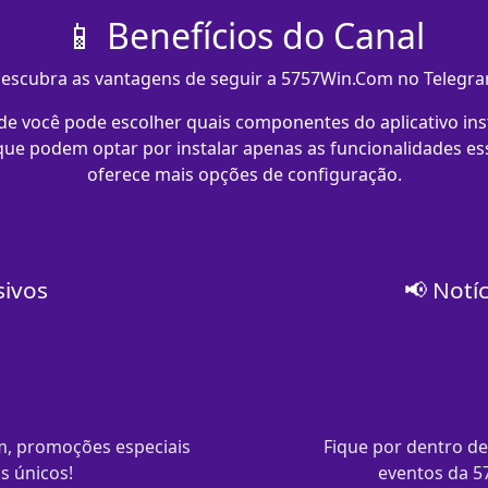
📱 Benefícios do Canal
escubra as vantagens de seguir a 5757Win.Com no Telegr
e você pode escolher quais componentes do aplicativo insta
que podem optar por instalar apenas as funcionalidades e
oferece mais opções de configuração.
sivos
📢 Notí
m, promoções especiais
Fique por dentro d
s únicos!
eventos da 5