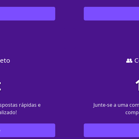
reto
👥 
t
espostas rápidas e
Junte-se a uma com
lizado!
compa
e