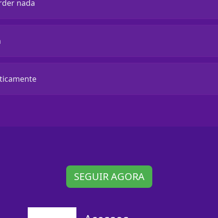
erder nada
a
aticamente
SEGUIR AGORA