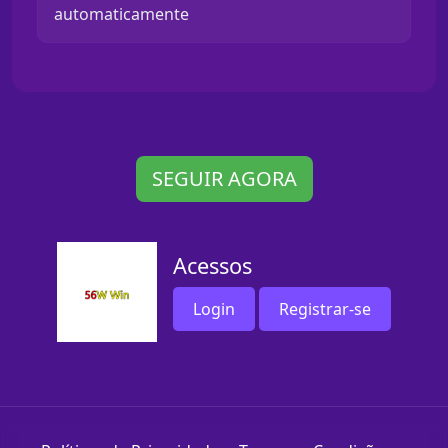
automaticamente
SEGUIR AGORA
Acessos
Login
Registrar-se