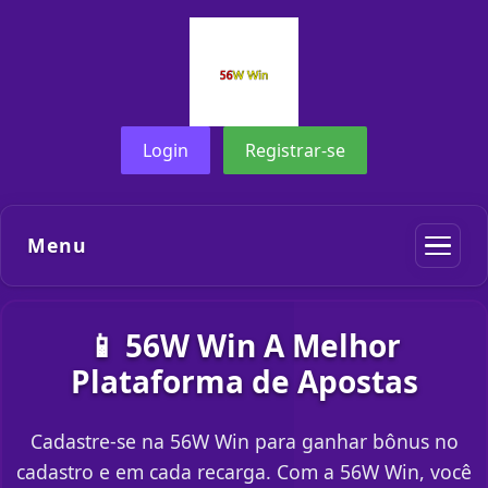
Login
Registrar-se
Menu
📱 56W Win A Melhor
Plataforma de Apostas
Cadastre-se na 56W Win para ganhar bônus no
cadastro e em cada recarga. Com a 56W Win, você