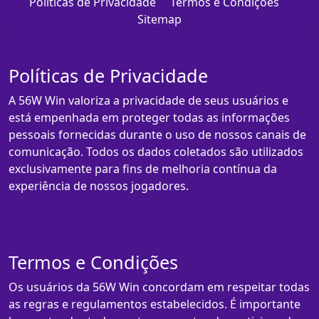
Políticas de Privacidade
Termos e Condições
Sitemap
Políticas de Privacidade
A 56W Win valoriza a privacidade de seus usuários e
está empenhada em proteger todas as informações
pessoais fornecidas durante o uso de nossos canais de
comunicação. Todos os dados coletados são utilizados
exclusivamente para fins de melhoria contínua da
experiência de nossos jogadores.
Termos e Condições
Os usuários da 56W Win concordam em respeitar todas
as regras e regulamentos estabelecidos. É importante