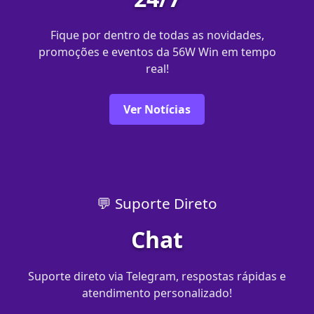
Fique por dentro de todas as novidades,
promoções e eventos da 56W Win em tempo
real!
Ver Notícias
💬 Suporte Direto
Chat
Suporte direto via Telegram, respostas rápidas e
atendimento personalizado!