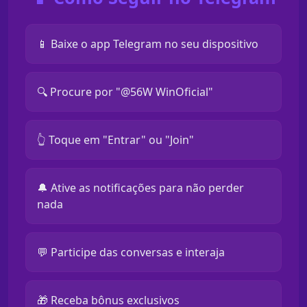
📱 Baixe o app Telegram no seu dispositivo
🔍 Procure por "@56W WinOficial"
👆 Toque em "Entrar" ou "Join"
🔔 Ative as notificações para não perder
nada
💬 Participe das conversas e interaja
🎁 Receba bônus exclusivos