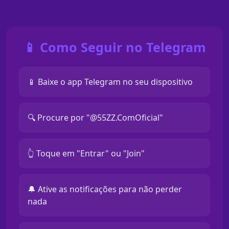
📱 Como Seguir no Telegram
📱 Baixe o app Telegram no seu dispositivo
🔍 Procure por "@55ZZ.ComOficial"
👆 Toque em "Entrar" ou "Join"
🔔 Ative as notificações para não perder
nada