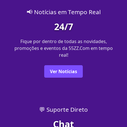
📢 Notícias em Tempo Real
24/7
Fique por dentro de todas as novidades,
promoções e eventos da 55ZZ.Com em tempo
real!
Ver Notícias
💬 Suporte Direto
Chat