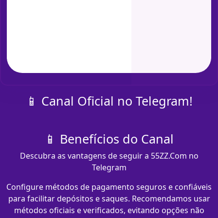
📱 Canal Oficial no Telegram!
📱 Benefícios do Canal
Descubra as vantagens de seguir a 55ZZ.Com no
Telegram
Configure métodos de pagamento seguros e confiáveis
para facilitar depósitos e saques. Recomendamos usar
métodos oficiais e verificados, evitando opções não