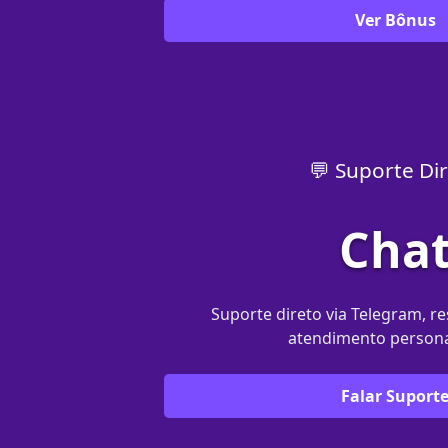
Ver Bônus
💬 Suporte Di
Cha
Suporte direto via Telegram, r
atendimento persona
Falar Suport