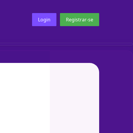
Login
Registrar-se