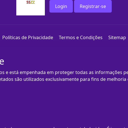
Login
Registrar-se
Políticas de Privacidade
Termos e Condições
Sitemap
de
rios e está empenhada em proteger todas as informações p
tados são utilizados exclusivamente para fins de melhoria