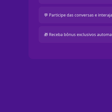
💬 Participe das conversas e interaj
🎁 Receba bônus exclusivos autom