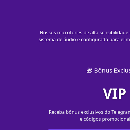
Nossos microfones de alta sensibilidad
sistema de áudio é configurado para elim
🎁 Bônus Exclu
VIP
Receba bônus exclusivos do Telegra
e códigos promocionai