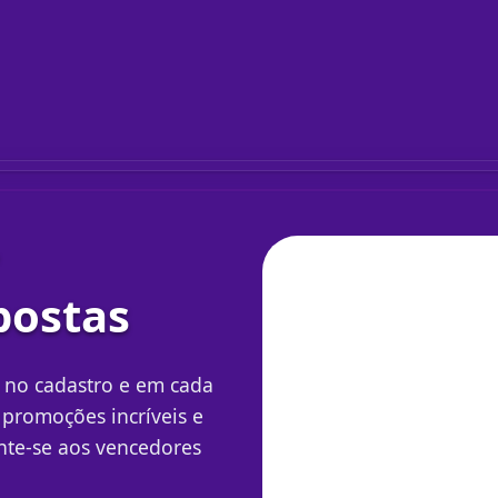
postas
 no cadastro e em cada
 promoções incríveis e
unte-se aos vencedores