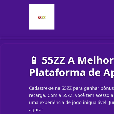
📱 55ZZ A Melhor
Plataforma de A
Cadastre-se na 55ZZ para ganhar bônus
recarga. Com a 55ZZ, você tem acesso a
uma experiência de jogo inigualável. J
agora!