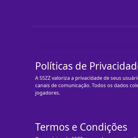
Políticas de Privacida
A 55ZZ valoriza a privacidade de seus usuá
canais de comunicação. Todos os dados cole
jogadores.
Termos e Condições