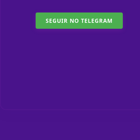
SEGUIR NO TELEGRAM