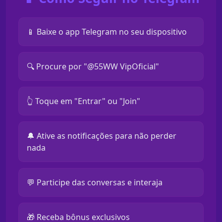
📱 Baixe o app Telegram no seu dispositivo
🔍 Procure por "@55WW VipOficial"
👆 Toque em "Entrar" ou "Join"
🔔 Ative as notificações para não perder
nada
💬 Participe das conversas e interaja
🎁 Receba bônus exclusivos