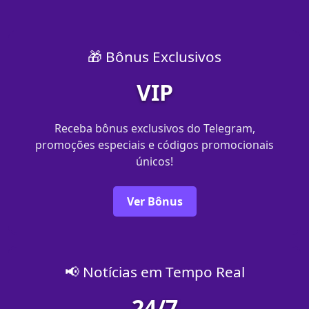
🎁 Bônus Exclusivos
VIP
Receba bônus exclusivos do Telegram,
promoções especiais e códigos promocionais
únicos!
Ver Bônus
📢 Notícias em Tempo Real
24/7