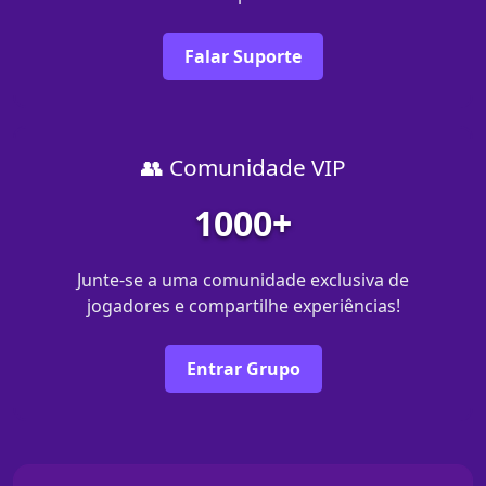
Falar Suporte
👥 Comunidade VIP
1000+
Junte-se a uma comunidade exclusiva de
jogadores e compartilhe experiências!
Entrar Grupo