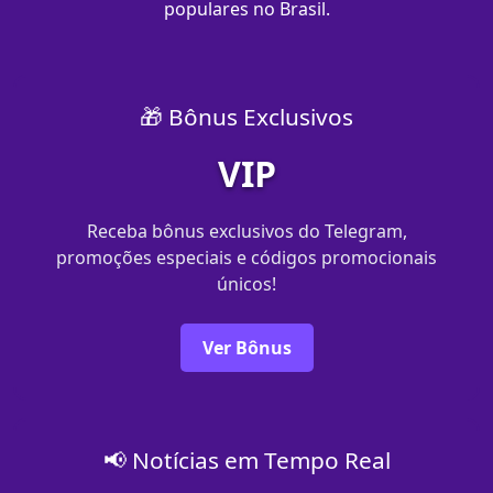
populares no Brasil.
🎁 Bônus Exclusivos
VIP
Receba bônus exclusivos do Telegram,
promoções especiais e códigos promocionais
únicos!
Ver Bônus
📢 Notícias em Tempo Real