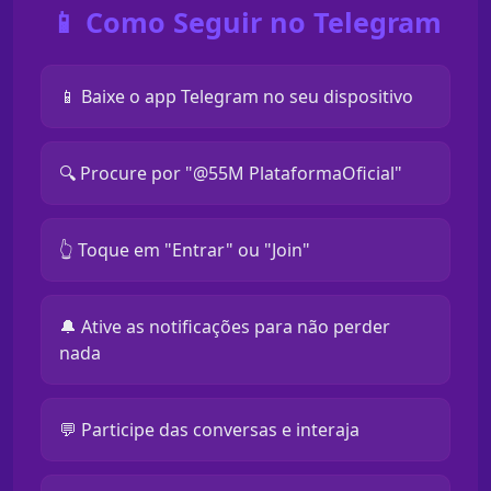
📱 Como Seguir no Telegram
📱 Baixe o app Telegram no seu dispositivo
🔍 Procure por "@55M PlataformaOficial"
👆 Toque em "Entrar" ou "Join"
🔔 Ative as notificações para não perder
nada
💬 Participe das conversas e interaja