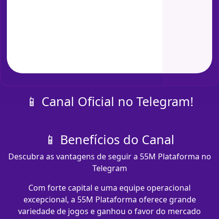
📱 Canal Oficial no Telegram!
📱 Benefícios do Canal
Descubra as vantagens de seguir a 55M Plataforma no
Telegram
Com forte capital e uma equipe operacional
excepcional, a 55M Plataforma oferece grande
variedade de jogos e ganhou o favor do mercado