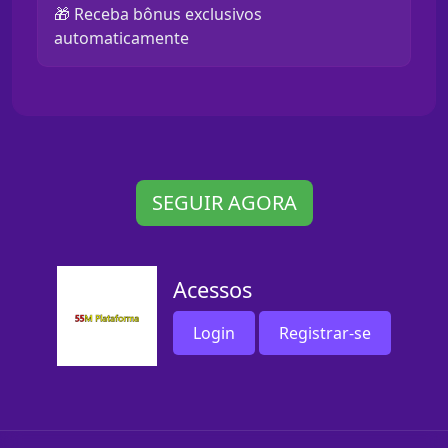
🎁 Receba bônus exclusivos
automaticamente
SEGUIR AGORA
Acessos
Login
Registrar-se