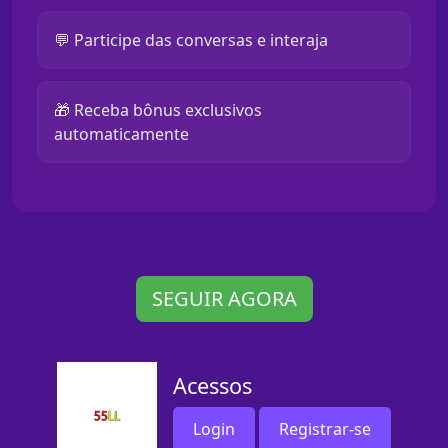
💬 Participe das conversas e interaja
🎁 Receba bônus exclusivos
automaticamente
SEGUIR AGORA
Acessos
Login
Registrar-se