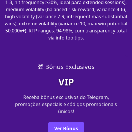
1-3, hit frequency >30%, ideal para extended sessions),
medium volatility (balanced risk-reward, variance 4-6),
high volatility (variance 7-9, infrequent mas substantial
wins), extreme volatility (variance 10, max win potential
50.000x+). RTP ranges: 94-98%, com transparency total
via info tooltips.
🎁 Bônus Exclusivos
VIP
Receba bônus exclusivos do Telegram,
promoções especiais e códigos promocionais
únicos!
Ver Bônus