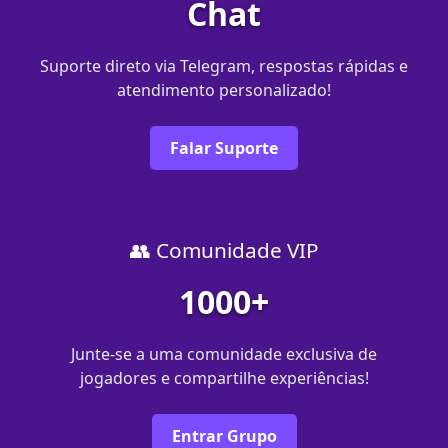
Chat
Suporte direto via Telegram, respostas rápidas e
atendimento personalizado!
Falar Suporte
👥 Comunidade VIP
1000+
Junte-se a uma comunidade exclusiva de
jogadores e compartilhe experiências!
Entrar Grupo