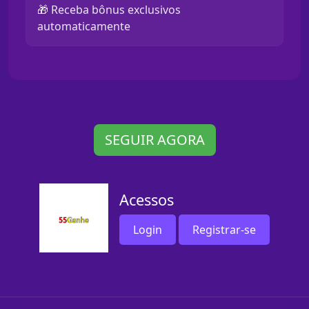
🎁 Receba bônus exclusivos
automaticamente
SEGUIR AGORA
Acessos
Login
Registrar-se