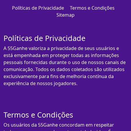
Políticas de Privacidade
Termos e Condições
Sitemap
Políticas de Privacidade
A 55Ganhe valoriza a privacidade de seus usuários e
está empenhada em proteger todas as informações
pessoais fornecidas durante o uso de nossos canais de
comunicação. Todos os dados coletados são utilizados
exclusivamente para fins de melhoria contínua da
experiência de nossos jogadores.
Termos e Condições
Os usuários da 55Ganhe concordam em respeitar