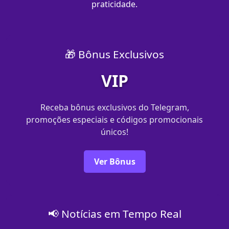
praticidade.
🎁 Bônus Exclusivos
VIP
Receba bônus exclusivos do Telegram,
promoções especiais e códigos promocionais
únicos!
Ver Bônus
📢 Notícias em Tempo Real