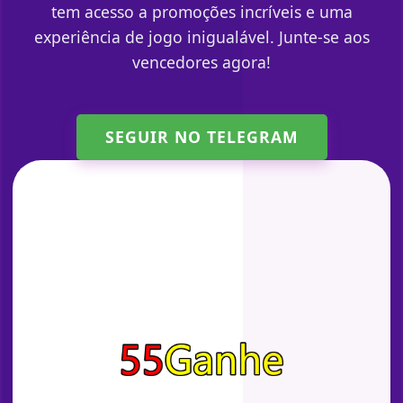
tem acesso a promoções incríveis e uma
experiência de jogo inigualável. Junte-se aos
vencedores agora!
SEGUIR NO TELEGRAM