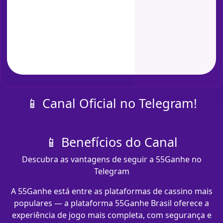
📱 Canal Oficial no Telegram!
📱 Benefícios do Canal
Descubra as vantagens de seguir a 55Ganhe no
Telegram
A 55Ganhe está entre as plataformas de cassino mais
populares — a plataforma 55Ganhe Brasil oferece a
experiência de jogo mais completa, com segurança e