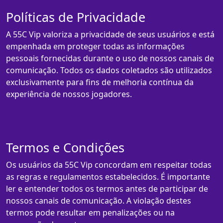
Políticas de Privacidade
A 55C Vip valoriza a privacidade de seus usuários e está
empenhada em proteger todas as informações
pessoais fornecidas durante o uso de nossos canais de
comunicação. Todos os dados coletados são utilizados
exclusivamente para fins de melhoria contínua da
experiência de nossos jogadores.
Termos e Condições
Os usuários da 55C Vip concordam em respeitar todas
as regras e regulamentos estabelecidos. É importante
ler e entender todos os termos antes de participar de
nossos canais de comunicação. A violação destes
termos pode resultar em penalizações ou na