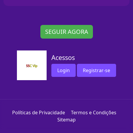
SEGUIR AGORA
Acessos
Login
Registrar-se
Políticas de Privacidade
Termos e Condições
Sitemap