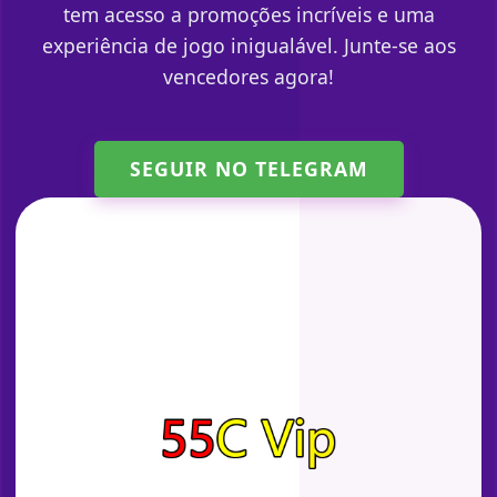
tem acesso a promoções incríveis e uma
experiência de jogo inigualável. Junte-se aos
vencedores agora!
SEGUIR NO TELEGRAM