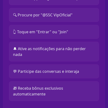
🔍 Procure por "@55C VipOficial"
👆 Toque em "Entrar" ou "Join"
🔔 Ative as notificações para não perder
nada
💬 Participe das conversas e interaja
🎁 Receba bônus exclusivos
automaticamente