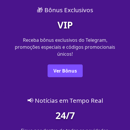
🎁 Bônus Exclusivos
VIP
Receba bônus exclusivos do Telegram,
promoções especiais e códigos promocionais
únicos!
Ver Bônus
📢 Notícias em Tempo Real
24/7