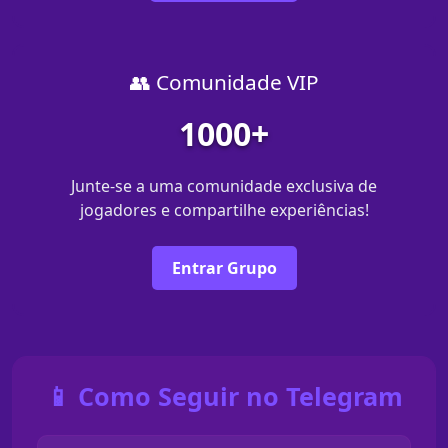
👥 Comunidade VIP
1000+
Junte-se a uma comunidade exclusiva de
jogadores e compartilhe experiências!
Entrar Grupo
📱 Como Seguir no Telegram