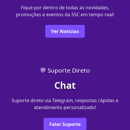
Fique por dentro de todas as novidades,
promoções e eventos da 55C em tempo real!
Ver Notícias
💬 Suporte Direto
Chat
Suporte direto via Telegram, respostas rápidas e
atendimento personalizado!
Falar Suporte