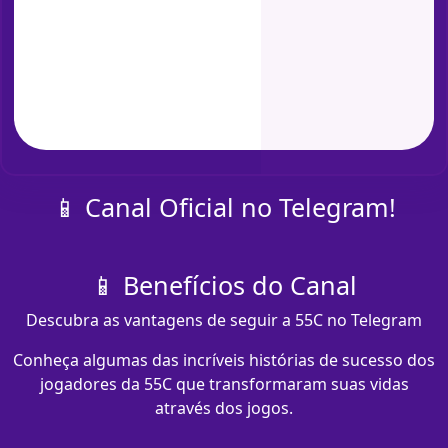
📱 Canal Oficial no Telegram!
📱 Benefícios do Canal
Descubra as vantagens de seguir a 55C no Telegram
Conheça algumas das incríveis histórias de sucesso dos
jogadores da 55C que transformaram suas vidas
através dos jogos.