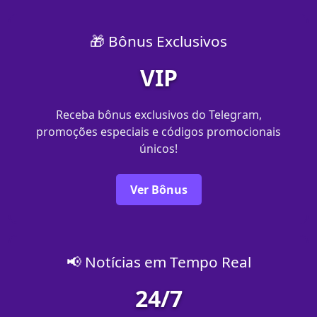
🎁 Bônus Exclusivos
VIP
Receba bônus exclusivos do Telegram,
promoções especiais e códigos promocionais
únicos!
Ver Bônus
📢 Notícias em Tempo Real
24/7