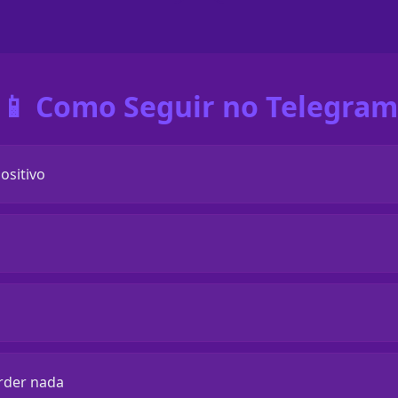
📱 Como Seguir no Telegram
ositivo
erder nada