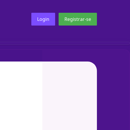
Login
Registrar-se