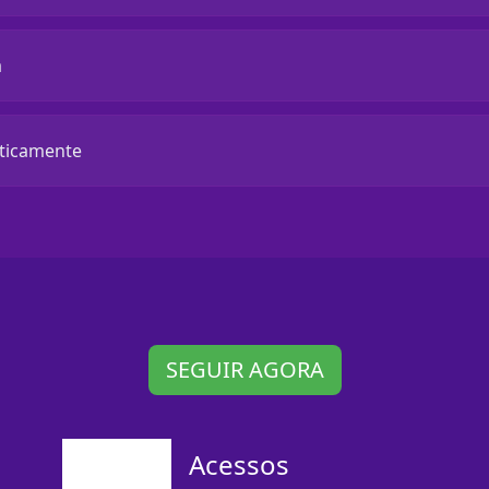
a
aticamente
SEGUIR AGORA
Acessos