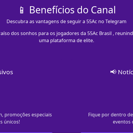
📱 Benefícios do Canal
Descubra as vantagens de seguir a 55Ac no Telegram
aíso dos sonhos para os jogadores da 55Ac Brasil , reunind
uma plataforma de elite.
sivos
📢 Notí
m, promoções especiais
Fique por dentro d
s únicos!
eventos 