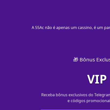
A 55Ac não é apenas um cassino, é um par
🎁 Bônus Exclu
VIP
Receba bônus exclusivos do Telegra
e códigos promocionai