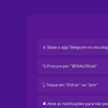
📱 Baixe o app Telegram no seu disp
🔍 Procure por "@55AcOficial"
👆 Toque em "Entrar" ou "Join"
🔔 Ative as notificações para não p