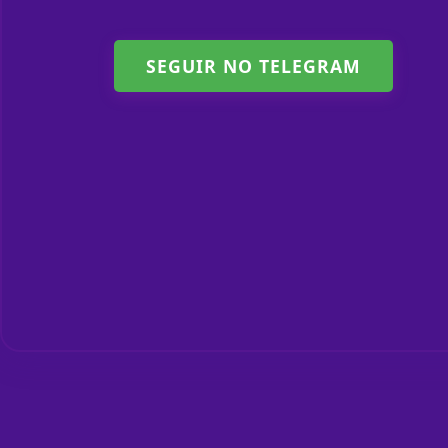
SEGUIR NO TELEGRAM