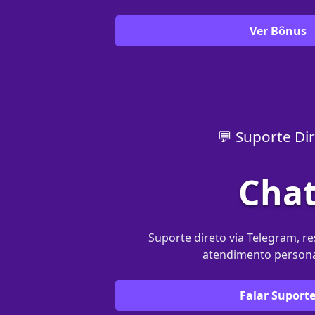
Ver Bônus
💬 Suporte Di
Cha
Suporte direto via Telegram, r
atendimento persona
Falar Suport