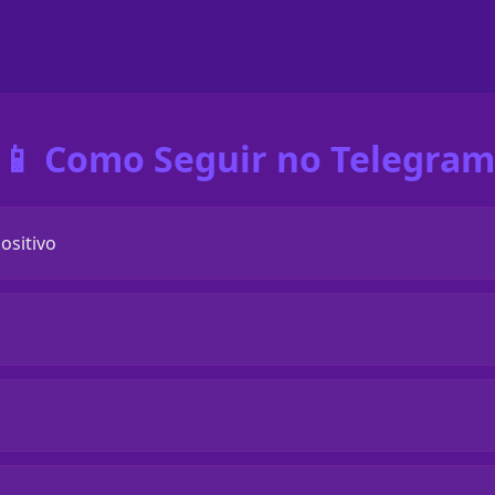
📱 Como Seguir no Telegram
ositivo