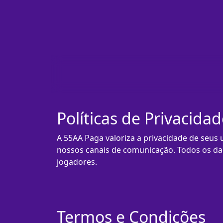
Políticas de Privacida
A 55AA Paga valoriza a privacidade de seus
nossos canais de comunicação. Todos os dad
jogadores.
Termos e Condições