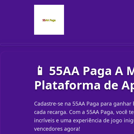
📱 55AA Paga A 
Plataforma de A
Cadastre-se na 55AA Paga para ganhar 
cada recarga. Com a 55AA Paga, você t
incríveis e uma experiência de jogo inig
vencedores agora!