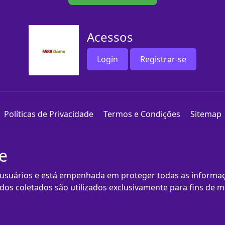
Acessos
Login
Registrar-se
Políticas de Privacidade
Termos e Condições
Sitemap
de
s usuários e está empenhada em proteger todas as informaç
os coletados são utilizados exclusivamente para fins de m