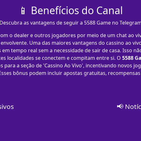
📱 Benefícios do Canal
Descubra as vantagens de seguir a 5588 Game no Telegra
r com o dealer e outros jogadores por meio de um chat ao v
 envolvente. Uma das maiores vantagens do cassino ao vivo
 em tempo real sem a necessidade de sair de casa. Isso n
es localidades se conectem e compitam entre si. O
5588 G
s para a seção de 'Cassino Ao Vivo', incentivando novos j
Esses bônus podem incluir apostas gratuitas, recompensas 
sivos
📢 Notí