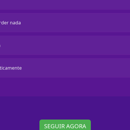
erder nada
a
aticamente
SEGUIR AGORA