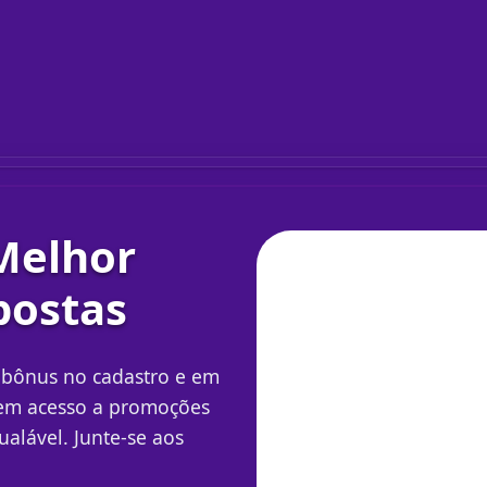
Melhor
postas
 bônus no cadastro e em
tem acesso a promoções
ualável. Junte-se aos