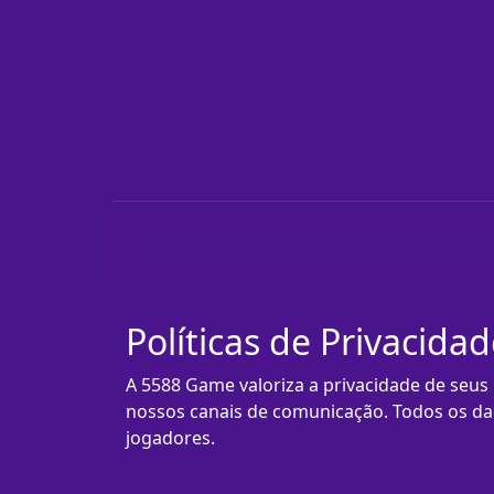
Políticas de Privacida
A 5588 Game valoriza a privacidade de seu
nossos canais de comunicação. Todos os dad
jogadores.