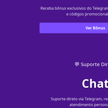
Receba bônus exclusivos do Telegra
e códigos promocionai
Ver Bônus
💬 Suporte Di
Cha
Suporte direto via Telegram, r
atendimento persona