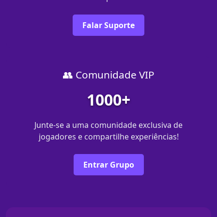
Falar Suporte
👥 Comunidade VIP
1000+
Junte-se a uma comunidade exclusiva de
jogadores e compartilhe experiências!
Entrar Grupo