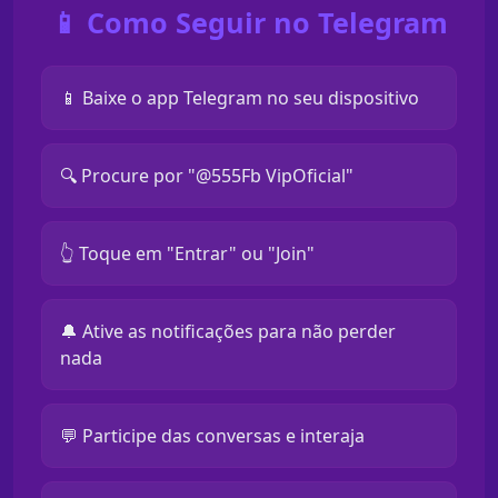
📱 Como Seguir no Telegram
📱 Baixe o app Telegram no seu dispositivo
🔍 Procure por "@555Fb VipOficial"
👆 Toque em "Entrar" ou "Join"
🔔 Ative as notificações para não perder
nada
💬 Participe das conversas e interaja