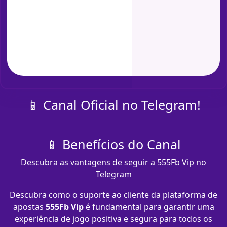
📱 Canal Oficial no Telegram!
📱 Benefícios do Canal
Descubra as vantagens de seguir a 555Fb Vip no
Telegram
Descubra como o suporte ao cliente da plataforma de
apostas
555Fb Vip
é fundamental para garantir uma
experiência de jogo positiva e segura para todos os