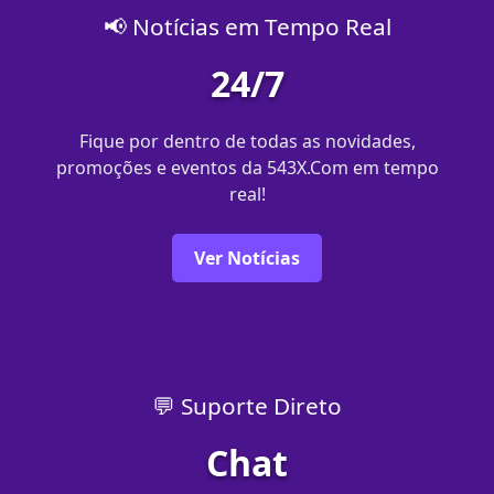
📢 Notícias em Tempo Real
24/7
Fique por dentro de todas as novidades,
promoções e eventos da 543X.Com em tempo
real!
Ver Notícias
💬 Suporte Direto
Chat