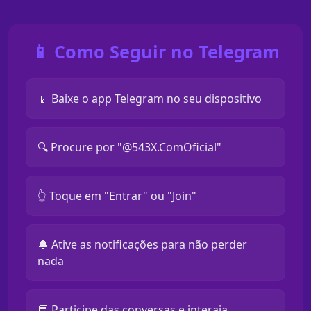
📱 Como Seguir no Telegram
📱 Baixe o app Telegram no seu dispositivo
🔍 Procure por "@543X.ComOficial"
👆 Toque em "Entrar" ou "Join"
🔔 Ative as notificações para não perder
nada
💬 Participe das conversas e interaja