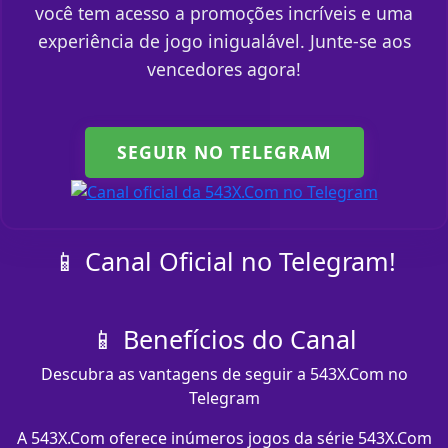
você tem acesso a promoções incríveis e uma
experiência de jogo inigualável. Junte-se aos
vencedores agora!
SEGUIR NO TELEGRAM
📱 Canal Oficial no Telegram!
📱 Benefícios do Canal
Descubra as vantagens de seguir a 543X.Com no
Telegram
A 543X.Com oferece inúmeros jogos da série 543X.Com