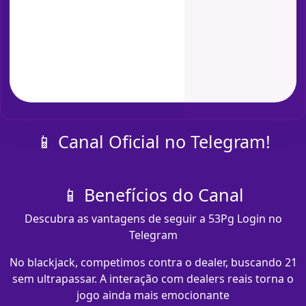
📱 Canal Oficial no Telegram!
📱 Benefícios do Canal
Descubra as vantagens de seguir a 53Pg Login no
Telegram
No blackjack, competimos contra o dealer, buscando 21
sem ultrapassar. A interação com dealers reais torna o
jogo ainda mais emocionante