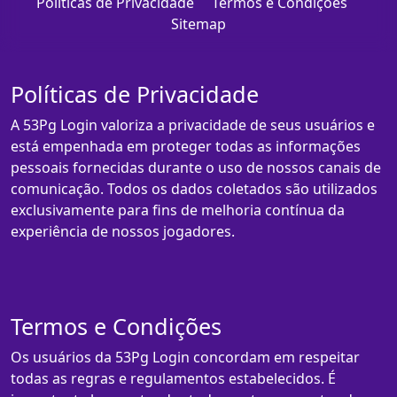
Políticas de Privacidade
Termos e Condições
Sitemap
Políticas de Privacidade
A 53Pg Login valoriza a privacidade de seus usuários e
está empenhada em proteger todas as informações
pessoais fornecidas durante o uso de nossos canais de
comunicação. Todos os dados coletados são utilizados
exclusivamente para fins de melhoria contínua da
experiência de nossos jogadores.
Termos e Condições
Os usuários da 53Pg Login concordam em respeitar
todas as regras e regulamentos estabelecidos. É