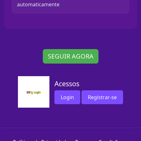
automaticamente
SEGUIR AGORA
Acessos
Login
Registrar-se