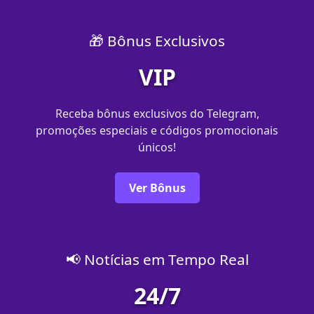
🎁 Bônus Exclusivos
VIP
Receba bônus exclusivos do Telegram,
promoções especiais e códigos promocionais
únicos!
Ver Bônus
📢 Notícias em Tempo Real
24/7