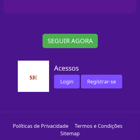
SEGUIR AGORA
Acessos
Login
Registrar-se
Políticas de Privacidade
Termos e Condições
Sitemap