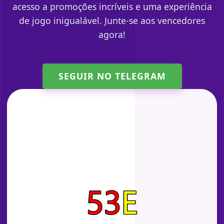
acesso a promoções incríveis e uma experiência
de jogo inigualável. Junte-se aos vencedores
agora!
SEGUIR NO TELEGRAM