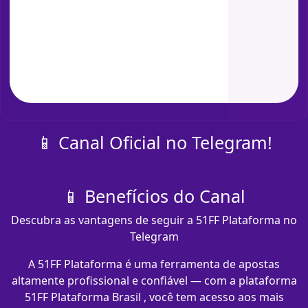
📱 Canal Oficial no Telegram!
📱 Benefícios do Canal
Descubra as vantagens de seguir a 51FF Plataforma no
Telegram
A 51FF Plataforma é uma ferramenta de apostas
altamente profissional e confiável — com a plataforma
51FF Plataforma Brasil , você tem acesso aos mais