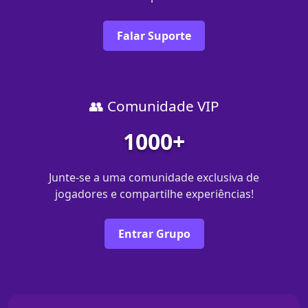
Falar Suporte
👥 Comunidade VIP
1000+
Junte-se a uma comunidade exclusiva de
jogadores e compartilhe experiências!
Entrar Grupo