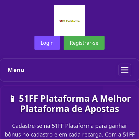
Login
Registrar-se
Menu
📱 51FF Plataforma A Melhor
Plataforma de Apostas
Cadastre-se na 51FF Plataforma para ganhar
bônus no cadastro e em cada recarga. Com a 51FF