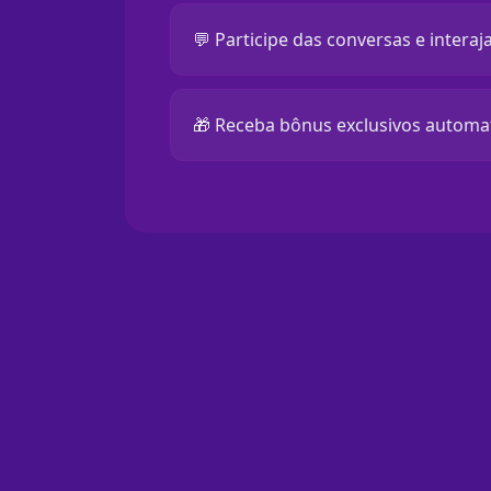
💬 Participe das conversas e interaj
🎁 Receba bônus exclusivos autom