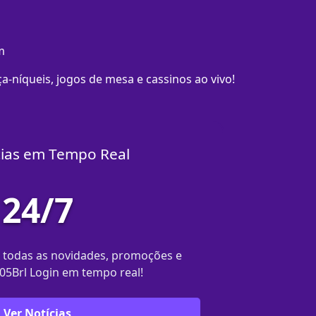
m
a-níqueis, jogos de mesa e cassinos ao vivo!
cias em Tempo Real
24/7
e todas as novidades, promoções e
05Brl Login em tempo real!
Ver Notícias