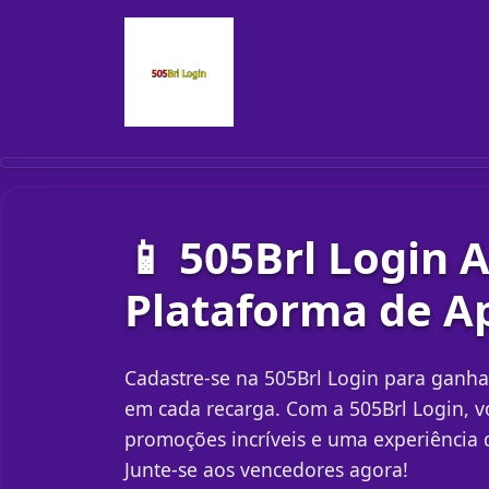
📱 505Brl Login 
Plataforma de A
Cadastre-se na 505Brl Login para ganha
em cada recarga. Com a 505Brl Login, v
promoções incríveis e uma experiência d
Junte-se aos vencedores agora!