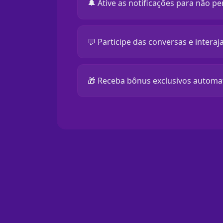
🔔 Ative as notificações para não p
💬 Participe das conversas e interaj
🎁 Receba bônus exclusivos autom