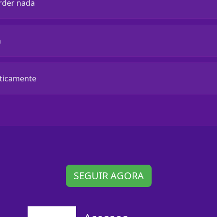
erder nada
a
aticamente
SEGUIR AGORA