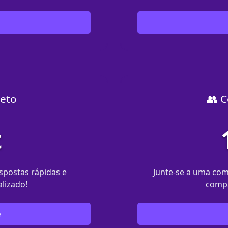
reto
👥 
t
espostas rápidas e
Junte-se a uma com
lizado!
compa
e