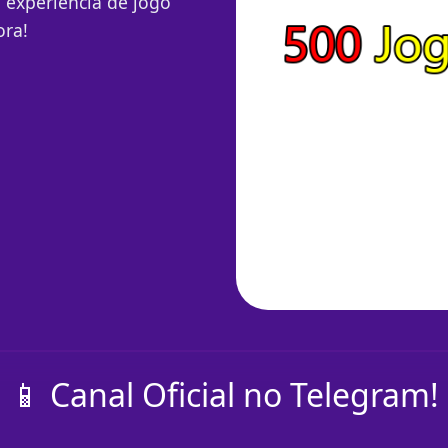
 experiência de jogo
ora!
📱 Canal Oficial no Telegram!