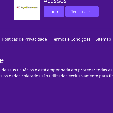
Acessos
Login
Registrar-se
Políticas de Privacidade
Termos e Condições
Sitemap
de
de de seus usuários e está empenhada em proteger todas a
 os dados coletados são utilizados exclusivamente para fi