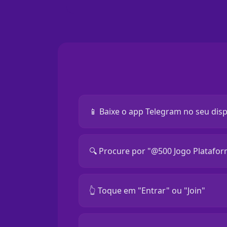
📱 Baixe o app Telegram no seu disp
🔍 Procure por "@500 Jogo Platafor
👆 Toque em "Entrar" ou "Join"