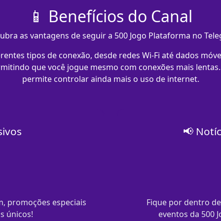
📱 Benefícios do Canal
ubra as vantagens de seguir a 500 Jogo Plataforma no Tel
erentes tipos de conexão, desde redes Wi-Fi até dados móv
rmitindo que você jogue mesmo com conexões mais lentas.
permite controlar ainda mais o uso de internet.
sivos
📢 Notí
m, promoções especiais
Fique por dentro d
s únicos!
eventos da 500 