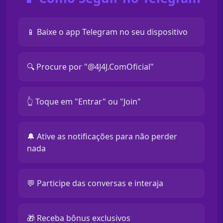
📱 Baixe o app Telegram no seu dispositivo
🔍 Procure por "@4J4J.ComOficial"
👆 Toque em "Entrar" ou "Join"
🔔 Ative as notificações para não perder
nada
💬 Participe das conversas e interaja
🎁 Receba bônus exclusivos