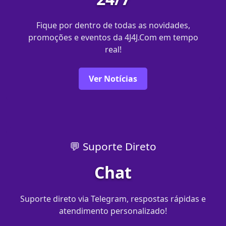
Fique por dentro de todas as novidades,
promoções e eventos da 4J4J.Com em tempo
real!
Ver Notícias
💬 Suporte Direto
Chat
Suporte direto via Telegram, respostas rápidas e
atendimento personalizado!