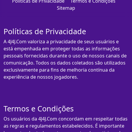
Políticas de Privacidade
Termos e Condições
Sitemap
Políticas de Privacidade
A 4J4J.Com valoriza a privacidade de seus usuários e
está empenhada em proteger todas as informações
pessoais fornecidas durante o uso de nossos canais de
comunicação. Todos os dados coletados são utilizados
exclusivamente para fins de melhoria contínua da
experiência de nossos jogadores.
Termos e Condições
Os usuários da 4J4J.Com concordam em respeitar todas
as regras e regulamentos estabelecidos. É importante