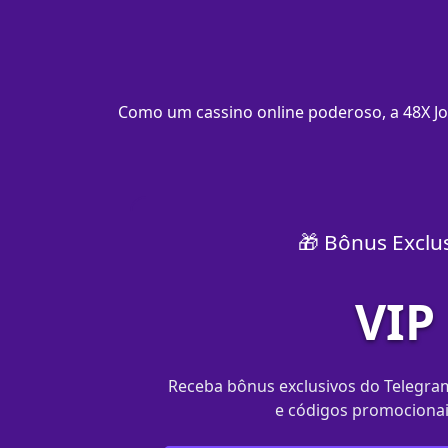
Como um cassino online poderoso, a 48X Jog
🎁 Bônus Exclu
VIP
Receba bônus exclusivos do Telegra
e códigos promocionai