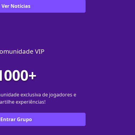
Ver Notícias
Comunidade VIP
1000+
unidade exclusiva de jogadores e
rtilhe experiências!
Entrar Grupo