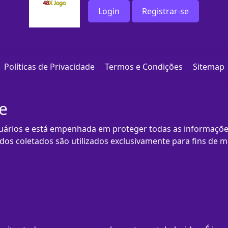
Login
Registrar-se
Políticas de Privacidade
Termos e Condições
Sitemap
de
usuários e está empenhada em proteger todas as informaçõe
os coletados são utilizados exclusivamente para fins de m