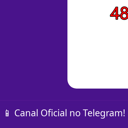
📱 Canal Oficial no Telegram!