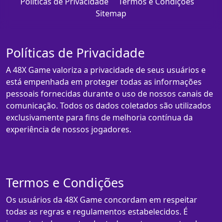
Políticas de Privacidade
Termos e Condições
Sitemap
Políticas de Privacidade
A 48X Game valoriza a privacidade de seus usuários e
está empenhada em proteger todas as informações
pessoais fornecidas durante o uso de nossos canais de
comunicação. Todos os dados coletados são utilizados
exclusivamente para fins de melhoria contínua da
experiência de nossos jogadores.
Termos e Condições
Os usuários da 48X Game concordam em respeitar
todas as regras e regulamentos estabelecidos. É