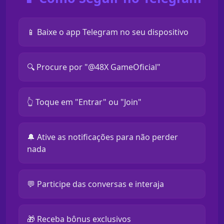
📱 Baixe o app Telegram no seu dispositivo
🔍 Procure por "@48X GameOficial"
👆 Toque em "Entrar" ou "Join"
🔔 Ative as notificações para não perder
nada
💬 Participe das conversas e interaja
🎁 Receba bônus exclusivos