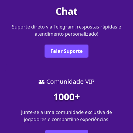
Chat
Suporte direto via Telegram, respostas rápidas e
atendimento personalizado!
Falar Suporte
👥 Comunidade VIP
1000+
Junte-se a uma comunidade exclusiva de
jogadores e compartilhe experiências!