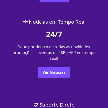
📢 Notícias em Tempo Real
24/7
Fique por dentro de todas as novidades,
promoções e eventos da 48Pg APP em tempo
real!
Ver Notícias
💬 Suporte Direto