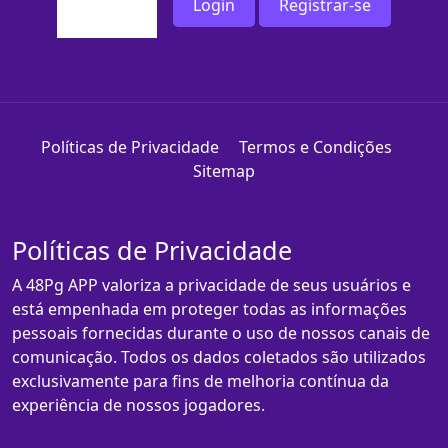
Login
Registrar-se
Políticas de Privacidade
Termos e Condições
Sitemap
Políticas de Privacidade
A 48Pg APP valoriza a privacidade de seus usuários e
está empenhada em proteger todas as informações
pessoais fornecidas durante o uso de nossos canais de
comunicação. Todos os dados coletados são utilizados
exclusivamente para fins de melhoria contínua da
experiência de nossos jogadores.