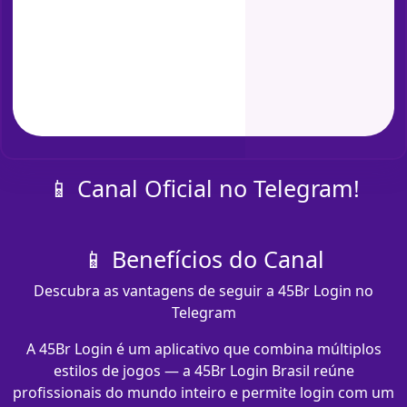
📱 Canal Oficial no Telegram!
📱 Benefícios do Canal
Descubra as vantagens de seguir a 45Br Login no
Telegram
A 45Br Login é um aplicativo que combina múltiplos
estilos de jogos — a 45Br Login Brasil reúne
profissionais do mundo inteiro e permite login com um