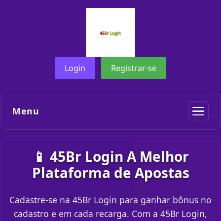
Login
Registrar-se
Menu
📱 45Br Login A Melhor
Plataforma de Apostas
Cadastre-se na 45Br Login para ganhar bônus no
cadastro e em cada recarga. Com a 45Br Login,