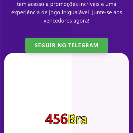
tem acesso a promoções incríveis e uma
experiência de jogo inigualável. Junte-se aos
vencedores agora!
SEGUIR NO TELEGRAM