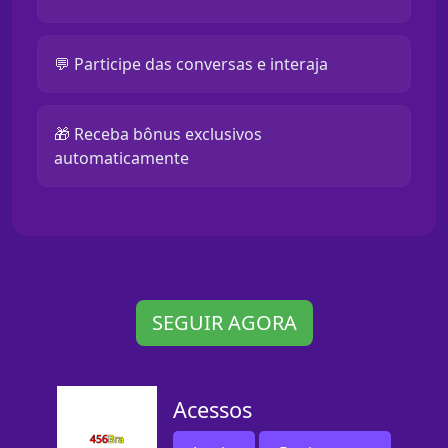
💬 Participe das conversas e interaja
🎁 Receba bônus exclusivos
automaticamente
SEGUIR AGORA
Acessos