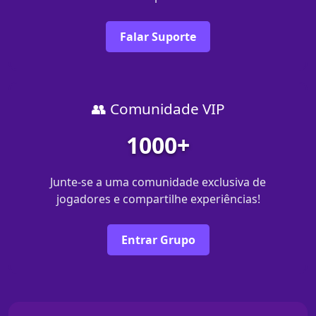
Falar Suporte
👥 Comunidade VIP
1000+
Junte-se a uma comunidade exclusiva de
jogadores e compartilhe experiências!
Entrar Grupo