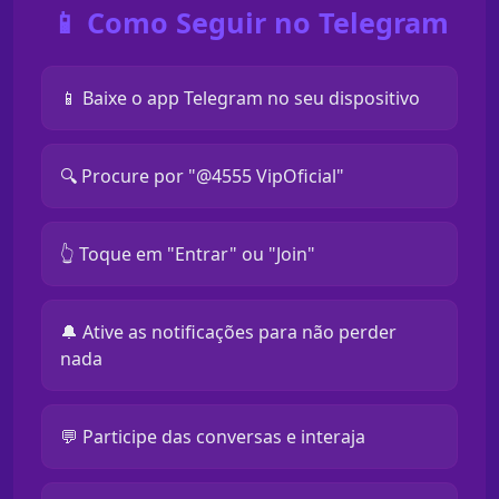
📱 Como Seguir no Telegram
📱 Baixe o app Telegram no seu dispositivo
🔍 Procure por "@4555 VipOficial"
👆 Toque em "Entrar" ou "Join"
🔔 Ative as notificações para não perder
nada
💬 Participe das conversas e interaja