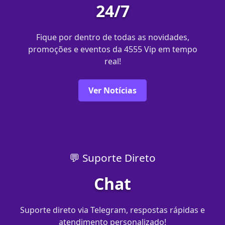
24/7
Fique por dentro de todas as novidades,
promoções e eventos da 4555 Vip em tempo
real!
Ver Notícias
💬 Suporte Direto
Chat
Suporte direto via Telegram, respostas rápidas e
atendimento personalizado!