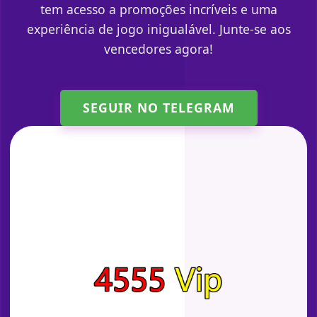
tem acesso a promoções incríveis e uma
experiência de jogo inigualável. Junte-se aos
vencedores agora!
SEGUIR NO TELEGRAM