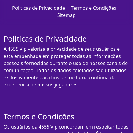
Políticas de Privacidade
Termos e Condições
Sitemap
Políticas de Privacidade
A 4555 Vip valoriza a privacidade de seus usuários e
está empenhada em proteger todas as informações
pessoais fornecidas durante o uso de nossos canais de
comunicação. Todos os dados coletados são utilizados
exclusivamente para fins de melhoria contínua da
experiência de nossos jogadores.
Termos e Condições
Os usuários da 4555 Vip concordam em respeitar todas